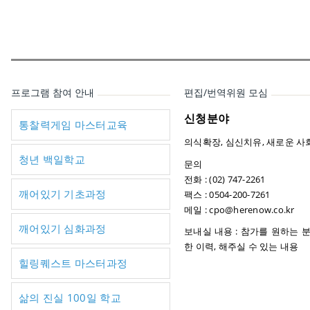
프로그램 참여 안내
편집/번역위원 모심
신청분야
통찰력게임 마스터교육
의식확장, 심신치유, 새로운 사
청년 백일학교
문의
전화 : (02) 747-2261
깨어있기 기초과정
팩스 : 0504-200-7261
메일 : cpo@herenow.co.kr
깨어있기 심화과정
보내실 내용 : 참가를 원하는 분
한 이력, 해주실 수 있는 내용
힐링퀘스트 마스터과정
삶의 진실 100일 학교