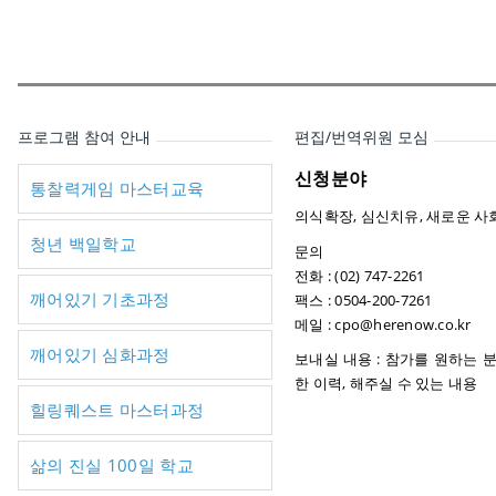
프로그램 참여 안내
편집/번역위원 모심
신청분야
통찰력게임 마스터교육
의식확장, 심신치유, 새로운 사
청년 백일학교
문의
전화 : (02) 747-2261
깨어있기 기초과정
팩스 : 0504-200-7261
메일 : cpo@herenow.co.kr
깨어있기 심화과정
보내실 내용 : 참가를 원하는 분
한 이력, 해주실 수 있는 내용
힐링퀘스트 마스터과정
삶의 진실 100일 학교