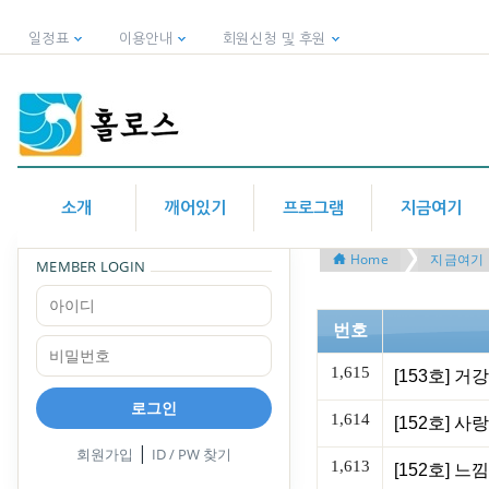
일정표
이용안내
회원신청 및 후원
소개
깨어있기
프로그램
지금여기
Home
지금여기
MEMBER LOGIN
번호
1,615
로그인
1,614
[152호] 
|
회원가입
ID / PW 찾기
1,613
[152호] 