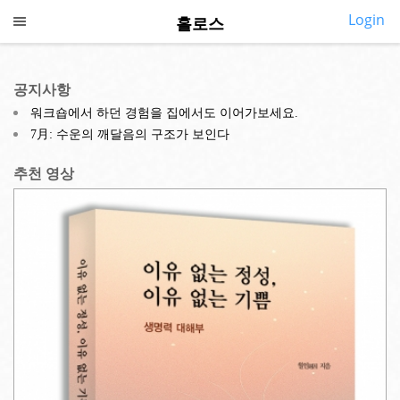
Login
홀로스
CALL US
SMS US
COLLAPSE
홀로스 홈
공지사항
◎
소개
워크숍에서 하던 경험을 집에서도 이어가보세요.
7月: 수운의 깨달음의 구조가 보인다
◎
깨어있기
추천 영상
◎
프로그램
◎
지금여기
◎
심포지엄
◎
내강의실
◎
커뮤니티