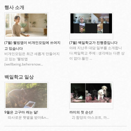
행사 소개
(7월) 웰빙앱이 비개인모임에 쓰여지
(7월) 백일학교가 진행중입니다
아래 지난주 대담 일부를 소개합니
고 있습니다
다.백일학교 주제 : 생각에는 다른 상
비개인모임은 최근 새롭게 만들어지
이 없다.월인 ...
고 있는 ‘웰빙앱
(wellbeing.beherenow...
백일학교 일상
9월은 고구마 캐는 달!
까미의 첫 순산!
따사로운 햇볕을 받아&n...
2) 함양의 마스코트, 까...