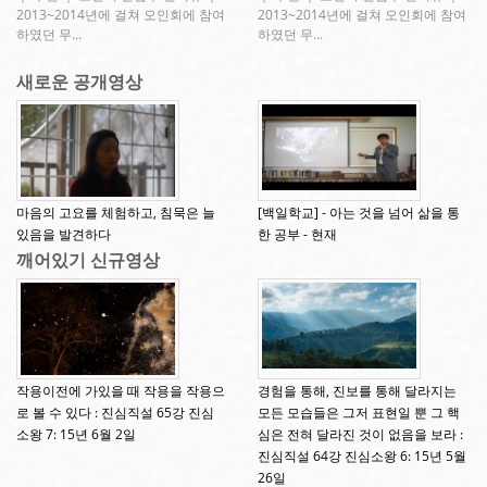
2013~2014년에 걸쳐 오인회에 참여
2013~2014년에 걸쳐 오인회에 참여
하였던 무...
하였던 무...
새로운 공개영상
마음의 고요를 체험하고, 침묵은 늘
[백일학교] - 아는 것을 넘어 삶을 통
있음을 발견하다
한 공부 - 현재
깨어있기 신규영상
작용이전에 가있을 때 작용을 작용으
경험을 통해, 진보를 통해 달라지는
로 볼 수 있다 : 진심직설 65강 진심
모든 모습들은 그저 표현일 뿐 그 핵
소왕 7: 15년 6월 2일
심은 전혀 달라진 것이 없음을 보라 :
진심직설 64강 진심소왕 6: 15년 5월
26일