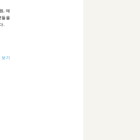
원, 매
년들을
다.
 보기