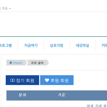
및 후원
프로그램
지금여기
심포지엄
내강의실
커
Home
유료 결제
정기 회원
후원 회원