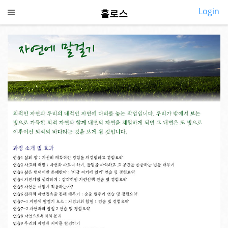
Login
홀로스
CALL US
SMS US
COLLAPSE
홀로스 홈
◎
소개
◎
깨어있기
◎
프로그램
◎
지금여기
◎
심포지엄
◎
내강의실
◎
커뮤니티