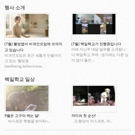
행사 소개
(7월) 웰빙앱이 비개인모임에 쓰여지
(7월) 백일학교가 진행중입니다
아래 지난주 대담 일부를 소개합니
고 있습니다
다.백일학교 주제 : 생각에는 다른 상
비개인모임은 최근 새롭게 만들어지
이 없다.월인 ...
고 있는 ‘웰빙앱
(wellbeing.beherenow...
백일학교 일상
9월은 고구마 캐는 달!
까미의 첫 순산!
따사로운 햇볕을 받아&n...
2) 함양의 마스코트, 까...