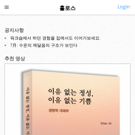
Login
홀로스
CALL US
SMS US
COLLAPSE
홀로스 홈
공지사항
◎
소개
워크숍에서 하던 경험을 집에서도 이어가보세요.
7月: 수운의 깨달음의 구조가 보인다
◎
깨어있기
추천 영상
◎
프로그램
◎
지금여기
◎
심포지엄
◎
내강의실
◎
커뮤니티