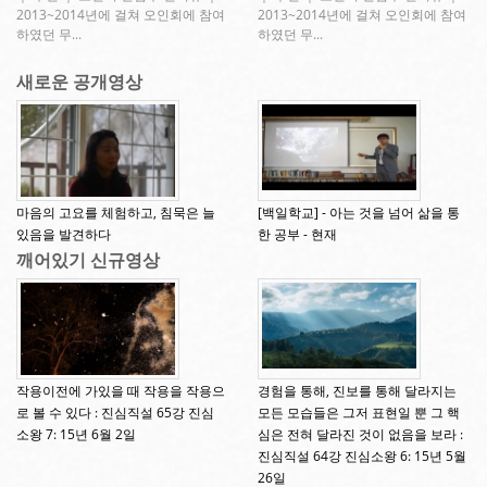
2013~2014년에 걸쳐 오인회에 참여
2013~2014년에 걸쳐 오인회에 참여
하였던 무...
하였던 무...
새로운 공개영상
마음의 고요를 체험하고, 침묵은 늘
[백일학교] - 아는 것을 넘어 삶을 통
있음을 발견하다
한 공부 - 현재
깨어있기 신규영상
작용이전에 가있을 때 작용을 작용으
경험을 통해, 진보를 통해 달라지는
로 볼 수 있다 : 진심직설 65강 진심
모든 모습들은 그저 표현일 뿐 그 핵
소왕 7: 15년 6월 2일
심은 전혀 달라진 것이 없음을 보라 :
진심직설 64강 진심소왕 6: 15년 5월
26일