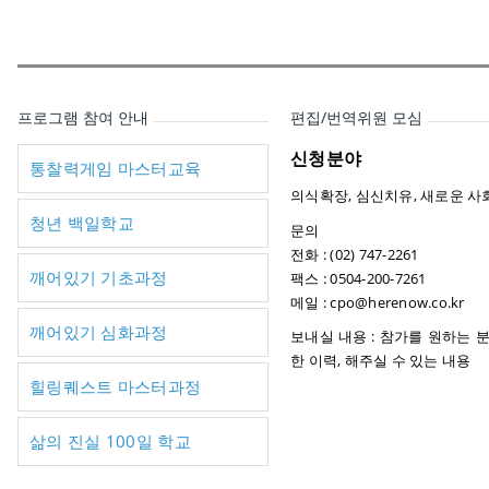
프로그램 참여 안내
편집/번역위원 모심
신청분야
통찰력게임 마스터교육
의식확장, 심신치유, 새로운 사
청년 백일학교
문의
전화 : (02) 747-2261
깨어있기 기초과정
팩스 : 0504-200-7261
메일 : cpo@herenow.co.kr
깨어있기 심화과정
보내실 내용 : 참가를 원하는 분
한 이력, 해주실 수 있는 내용
힐링퀘스트 마스터과정
삶의 진실 100일 학교