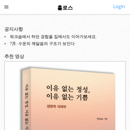
Login
홀로스
CALL US
SMS US
COLLAPSE
홀로스 홈
공지사항
◎
소개
워크숍에서 하던 경험을 집에서도 이어가보세요.
7月: 수운의 깨달음의 구조가 보인다
◎
깨어있기
추천 영상
◎
프로그램
◎
지금여기
◎
심포지엄
◎
내강의실
◎
커뮤니티