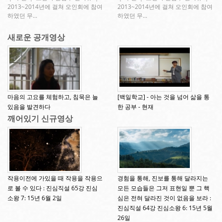
2013~2014년에 걸쳐 오인회에 참여
2013~2014년에 걸쳐 오인회에 참여
하였던 무...
하였던 무...
새로운 공개영상
마음의 고요를 체험하고, 침묵은 늘
[백일학교] - 아는 것을 넘어 삶을 통
있음을 발견하다
한 공부 - 현재
깨어있기 신규영상
작용이전에 가있을 때 작용을 작용으
경험을 통해, 진보를 통해 달라지는
로 볼 수 있다 : 진심직설 65강 진심
모든 모습들은 그저 표현일 뿐 그 핵
소왕 7: 15년 6월 2일
심은 전혀 달라진 것이 없음을 보라 :
진심직설 64강 진심소왕 6: 15년 5월
26일