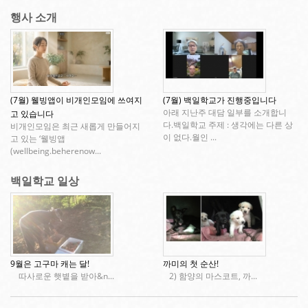
행사 소개
(7월) 웰빙앱이 비개인모임에 쓰여지
(7월) 백일학교가 진행중입니다
아래 지난주 대담 일부를 소개합니
고 있습니다
다.백일학교 주제 : 생각에는 다른 상
비개인모임은 최근 새롭게 만들어지
이 없다.월인 ...
고 있는 ‘웰빙앱
(wellbeing.beherenow...
백일학교 일상
9월은 고구마 캐는 달!
까미의 첫 순산!
따사로운 햇볕을 받아&n...
2) 함양의 마스코트, 까...