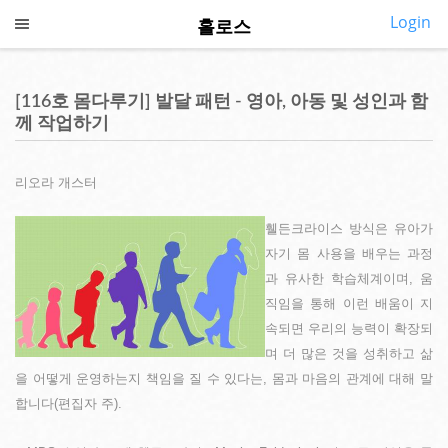
Login
홀로스
CALL US
SMS US
COLLAPSE
홀로스 홈
[116호 몸다루기] 발달 패턴 - 영아, 아동 및 성인과 함
◎
께 작업하기
소개
◎
깨어있기
리오라 개스터
◎
프로그램
휄든크라이스 방식은 유아가
자기 몸 사용을 배우는 과정
◎
지금여기
과 유사한 학습체계이며, 움
직임을 통해 이런 배움이 지
◎
심포지엄
속되면 우리의 능력이 확장되
며 더 많은 것을 성취하고 삶
◎
내강의실
을 어떻게 운영하는지 책임을 질 수 있다는, 몸과 마음의 관계에 대해 말
◎
합니다(편집자 주).
커뮤니티