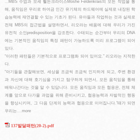
Copyright 2013. All rights reserved!
...MBS 수업과 모셰 휄든크라이스Moshe Feldenkrais의 모든 작업을 통
해, 움직임은 우리로 하여금 인간 유기체의 하드웨어에 실제로 내장된 학
습능력에 재연결할 수 있는 기초가 된다. 유아들과 작업하는 것과 실제로
전체 MBS의 접근법을 설명하면서, 리오라는 배움에 대해 우리가 가진
유전적 소인predisposition을 강조한다. 수태되는 순간부터 우리의 DNA
에는 기본적인 움직임의 특정 패턴이 가능하도록 미리 프로그램이 되어
있다.
“이러한 패턴들은 기본적으로 프로그램화 되어 있어요.” 리오라는 지적한
다.
“아기들을 관찰해보면, 세상을 조금씩 조금씩 인지하게 되고, 주변 환경
과 자신에 대해 호기심을 가지고 탐구하게 되면서, 모든 움직임을 통해
배워나간다는 것을 알 수 있답니다. 모든 움직임과 모든 협응은, 전체 체
계를 앞으로 다가올 과업을 위해 준비시키고, 협응능력과 자발적인 행동
을 향상시키며, 그 다음 단계의 능력과 협응으로 이어집니다.”때가 되면
우리는....more
137발달패턴(20-2).pdf