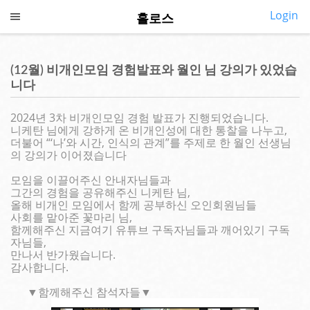
Login
홀로스
CALL US
SMS US
COLLAPSE
홀로스 홈
(12월) 비개인모임 경험발표와 월인 님 강의가 있었습
◎
니다
소개
2024년 3차 비개인모임 경험 발표가 진행되었습니다.
◎
깨어있기
니케탄 님에게 강하게 온 비개인성에 대한 통찰을 나누고,
더불어 “‘나’와 시간, 인식의 관계”를 주제로 한 월인 선생님
◎
프로그램
의 강의가 이어졌습니다
모임을 이끌어주신 안내자님들과
◎
지금여기
그간의 경험을 공유해주신 니케탄 님,
올해 비개인 모임에서 함께 공부하신 오인회원님들
◎
사회를 맡아준 꽃마리 님,
심포지엄
함께해주신 지금여기 유튜브 구독자님들과 깨어있기 구독
자님들,
◎
내강의실
만나서 반가웠습니다.
감사합니다.
◎
커뮤니티
▼함께해주신 참석자들▼