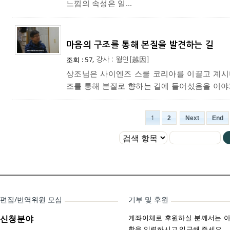
느낌의 속성은 일...
마음의 구조를 통해 본질을 발견하는 길
조회 : 57,
강사 : 월인[越因]
상조님은 사이엔즈 스쿨 코리아를 이끌고 계시
조를 통해 본질로 향하는 길에 들어섰음을 이야
1
2
Next
End
편집/번역위원 모심
기부 및 후원
신청분야
계좌이체로 후원하실 분께서는 아
항을 입력하시고 입금해 주세요.